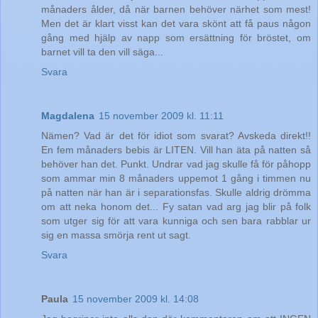
månaders ålder, då när barnen behöver närhet som mest!
Men det är klart visst kan det vara skönt att få paus någon
gång med hjälp av napp som ersättning för bröstet, om
barnet vill ta den vill säga...
Svara
Magdalena
15 november 2009 kl. 11:11
Nämen? Vad är det för idiot som svarat? Avskeda direkt!!
En fem månaders bebis är LITEN. Vill han äta på natten så
behöver han det. Punkt. Undrar vad jag skulle få för påhopp
som ammar min 8 månaders uppemot 1 gång i timmen nu
på natten när han är i separationsfas. Skulle aldrig drömma
om att neka honom det... Fy satan vad arg jag blir på folk
som utger sig för att vara kunniga och sen bara rabblar ur
sig en massa smörja rent ut sagt.
Svara
Paula
15 november 2009 kl. 14:08