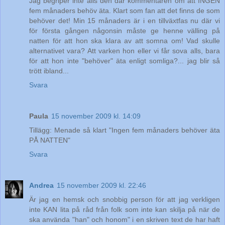
Jag begriper inte alls den där kommentaren om att INGEN
fem månaders behöv äta. Klart som fan att det finns de som
behöver det! Min 15 månaders är i en tillväxtfas nu där vi
för första gången någonsin måste ge henne välling på
natten för att hon ska klara av att somna om! Vad skulle
alternativet vara? Att varken hon eller vi får sova alls, bara
för att hon inte "behöver" äta enligt somliga?... jag blir så
trött ibland...
Svara
Paula
15 november 2009 kl. 14:09
Tillägg: Menade så klart "Ingen fem månaders behöver äta
PÅ NATTEN"
Svara
Andrea
15 november 2009 kl. 22:46
Är jag en hemsk och snobbig person för att jag verkligen
inte KAN lita på råd från folk som inte kan skilja på när de
ska använda "han" och honom" i en skriven text de har haft