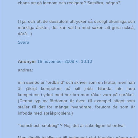
chans att gå igenom och redigera? Satslära, någon?
(Tja, och att de dessutom uttrycker så otroligt okunniga och
märkliga åsikter, det kan väl ha med saken att göra också,
dårå...)
Svara
Anonym
16 november 2009 kl. 13:10
andrea:
min sambo är "ordblind" och skriver som en kratta, men han
är jäkligt kompetent på sitt jobb. Blanda inte ihop
kompetens i yrket med hur bra man råkar vara på språket.
(Denna typ av fördomar är även till exempel något som
ställer till det för många invandrare, förutom de som är
infödda med språkproblem.)
"hemsk och snobbig" ? Nej, det är säkerligen fel ordval.
Men försök istället se till helheten! Vad försöker någon att