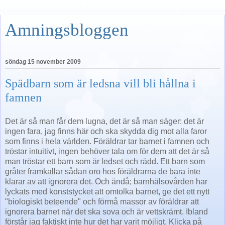
Amningsbloggen
söndag 15 november 2009
Spädbarn som är ledsna vill bli hållna i
famnen
Det är så man får dem lugna, det är så man säger: det är
ingen fara, jag finns här och ska skydda dig mot alla faror
som finns i hela världen. Föräldrar tar barnet i famnen och
tröstar intuitivt, ingen behöver tala om för dem att det är så
man tröstar ett barn som är ledset och rädd. Ett barn som
gråter framkallar sådan oro hos föräldrarna de bara inte
klarar av att ignorera det. Och ändå; barnhälsovården har
lyckats med konststycket att omtolka barnet, ge det ett nytt
"biologiskt beteende" och förmå massor av föräldrar att
ignorera barnet när det ska sova och är vettskrämt. Ibland
förstår jag faktiskt inte hur det har varit möjligt. Klicka på